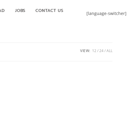
AD
JOBS
CONTACT US
[language-switcher]
VIEW:
12
24
ALL