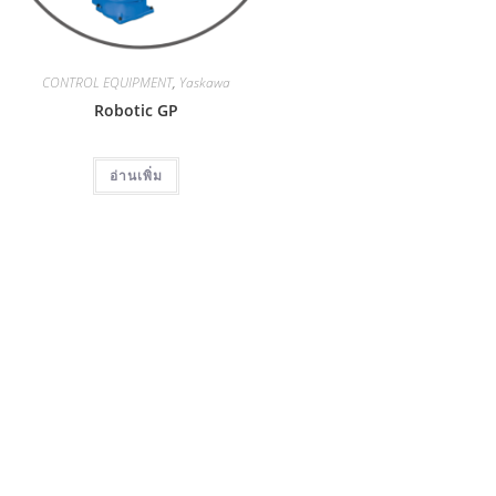
TACT US
CONTROL EQUIPMENT
,
Yaskawa
Robotic GP
อ่านเพิ่ม