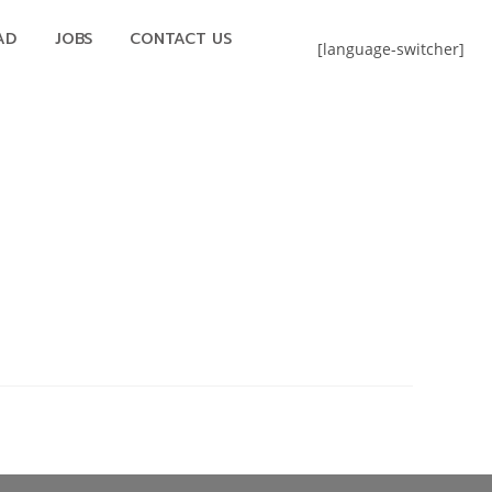
AD
JOBS
CONTACT US
[language-switcher]